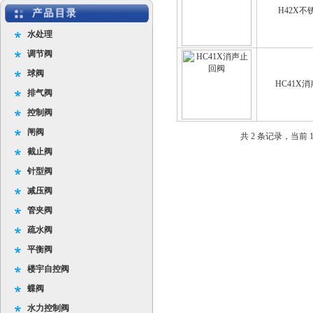
H42X不
水处理
调节阀
球阀
HC41X
排气阀
控制阀
闸阀
共 2 条记录，当前 
截止阀
针型阀
减压阀
管夹阀
疏水阀
平衡阀
楼宇自控阀
蝶阀
水力控制阀