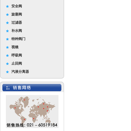
安全阀
旋塞阀
过滤器
补水阀
特种阀门
视镜
呼吸阀
止回阀
汽液分离器