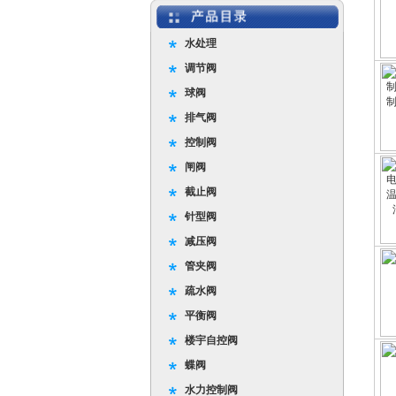
水处理
调节阀
球阀
排气阀
控制阀
闸阀
截止阀
针型阀
减压阀
管夹阀
疏水阀
平衡阀
楼宇自控阀
蝶阀
水力控制阀