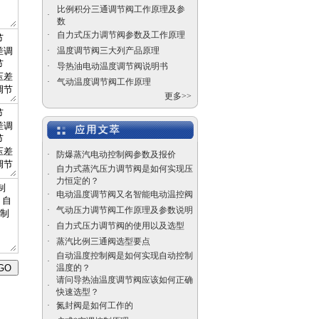
式温度控制阀
比例积分三通调节阀工作原理及参
·
数
·
自力式压力调节阀参数及工作原理
·
温度调节阀三大列产品原理
·
导热油电动温度调节阀说明书
·
气动温度调节阀工作原理
更多>>
电动高压角式调节阀
·
防爆蒸汽电动控制阀参数及报价
自力式蒸汽压力调节阀是如何实现压
·
力恒定的？
·
电动温度调节阀又名智能电动温控阀
沃中平板闸阀
·
气动压力调节阀工作原理及参数说明
·
自力式压力调节阀的使用以及选型
·
蒸汽比例三通阀选型要点
自动温度控制阀是如何实现自动控制
·
温度的？
请问导热油温度调节阀应该如何正确
·
快速选型？
自力式电控温度调节阀
·
氮封阀是如何工作的
价格