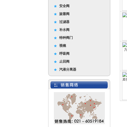
安全阀
旋塞阀
过滤器
补水阀
特种阀门
视镜
呼吸阀
止回阀
汽液分离器