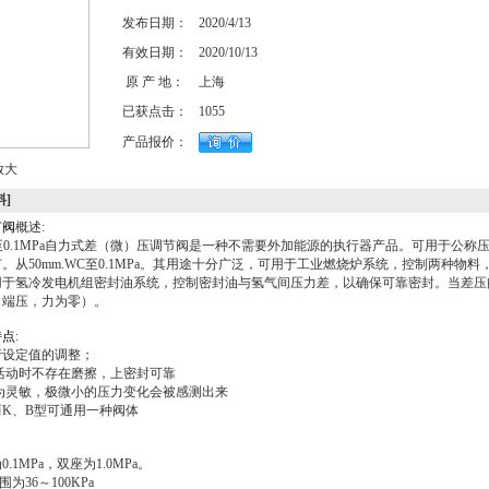
发布日期：
2020/4/13
有效日期：
2020/10/13
原 产 地：
上海
已获点击：
1055
产品报价：
放大
料]
节阀
概述:
.WC至0.1MPa自力式差（微）压调节阀是一种不需要外加能源的执行器产品。可用于公称压力P
。从50mm.WC至0.1MPa。其用途十分广泛，可用于工业燃烧炉系统，控制两种物
用于氢冷发电机组密封油系统，控制密封油与氢气间压力差，以确保可靠密封。当差压
，端压，力为零）。
特点
:
行设定值的调整；
活动时不存在磨擦，上密封可靠
为灵敏，极微小的压力变化会被感测出来
K、B型可通用一种阀体
.1MPa，双座为1.0MPa。
36～100KPa