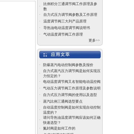
比例积分三通调节阀工作原理及参
·
数
·
自力式压力调节阀参数及工作原理
电动高压角式调节阀
·
温度调节阀三大列产品原理
·
导热油电动温度调节阀说明书
·
气动温度调节阀工作原理
更多>>
沃中平板闸阀
·
防爆蒸汽电动控制阀参数及报价
自力式蒸汽压力调节阀是如何实现压
·
力恒定的？
·
电动温度调节阀又名智能电动温控阀
·
气动压力调节阀工作原理及参数说明
·
自力式压力调节阀的使用以及选型
·
蒸汽比例三通阀选型要点
自力式电控温度调节阀
自动温度控制阀是如何实现自动控制
·
价格
温度的？
请问导热油温度调节阀应该如何正确
·
快速选型？
·
氮封阀是如何工作的