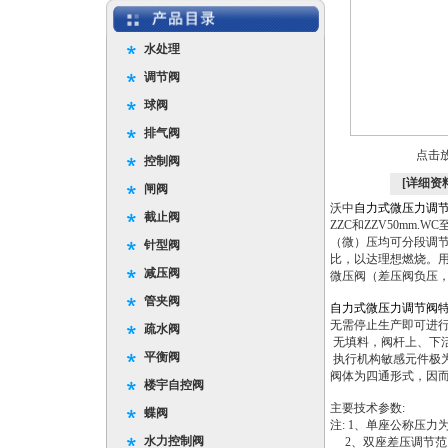
水处理
调节阀
球阀
排气阀
点击
控制阀
[详细资
闸阀
沃中
自力式微压力调
截止阀
ZZC和ZZV50mm
（微）压均可分段调节
针型阀
比，以达理想燃烧。
减压阀
微压阀（差压阀负压
管夹阀
自力式微压力调节阀
无需停止生产即可进
疏水阀
无填料，阀杆上、下
平衡阀
执行机构敏感元件极
阀体为四通形式，因而
楼宇自控阀
主要技术参数:
蝶阀
注: 1、单座公称压力为0
水力控制阀
2、双座差压调节范围为