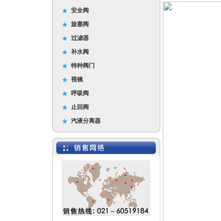
安全阀
旋塞阀
过滤器
补水阀
特种阀门
视镜
呼吸阀
止回阀
汽液分离器