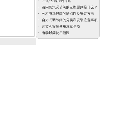
·
户式*空调控制原理
·
请问蒸汽调节阀的选型原则是什么？
·
分析电动球阀的缺点以及安装方法
气动陶瓷干灰闸阀
·
自力式调节阀的分类和安装注意事项
·
调节阀安装使用注意事项
·
电动球阀使用范围
自力式压力调节阀，蒸
汽压力调节阀厂家
美标闸阀