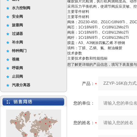
橡胶膜片式检测，执行机构测精度高、动作
采用压力平衡机构，使调节阀反应灵敏、控
水力控制阀
主要零件材料
安全阀
主要零件材料
阀体：ZG230-450、ZG1Cr18Ni9Ti 、ZGCr
旋塞阀
阀芯：1Cr18Ni9Ti 、Cr18Ni12Mo2Ti
阀座：1Cr18Ni9Ti 、Cr18Ni12Mo2Ti
过滤器
阀杆：1Cr18Ni9Ti 、Cr18Ni12Mo2Ti
补水阀
膜盖：A3、A3钢涂四氟乙烯 不锈钢
填料：丁腈、乙炳、氟、耐油橡胶
特种阀门
技术参数
主要技术参数和性能指标
视镜
想了解更详细的产品信息，填写下表直接与
呼吸阀
止回阀
产品：
汽液分离器
您的单位：
您的姓名：