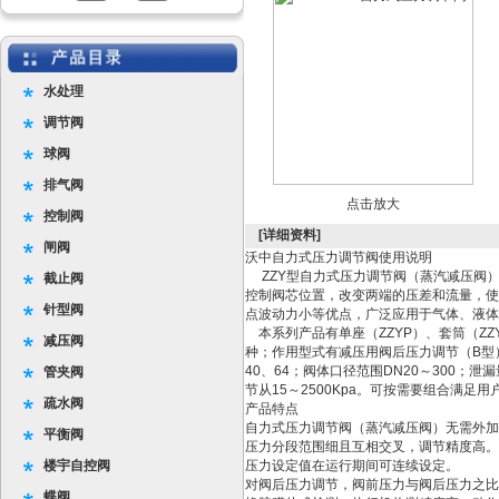
水处理
调节阀
球阀
排气阀
点击放大
控制阀
[详细资料]
闸阀
沃中自力式压力调节阀使用说明
ZZY型自力式压力调节阀（蒸汽减压阀
截止阀
控制阀芯位置，改变两端的压差和流量，使
针型阀
点波动力小等优点，广泛应用于气体、液体
本系列产品有单座（ZZYP）、套筒（ZZ
减压阀
种；作用型式有减压用阀后压力调节（B型
40、64；阀体口径范围DN20～300；泄
管夹阀
节从15～2500Kpa。可按需要组合满足
疏水阀
产品特点
自力式压力调节阀（蒸汽减压阀）无需外加
平衡阀
压力分段范围细且互相交叉，调节精度高。
楼宇自控阀
压力设定值在运行期间可连续设定。
对阀后压力调节，阀前压力与阀后压力之比可
蝶阀