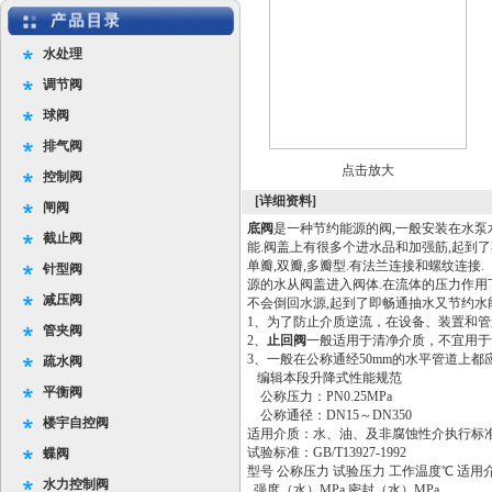
水处理
调节阀
球阀
排气阀
点击放大
控制阀
[详细资料]
闸阀
底阀
是一种节约能源的阀,一般安装在水泵
截止阀
能.阀盖上有很多个进水品和加强筋,起到了
单瓣,双瓣,多瓣型.有法兰连接和螺纹连
针型阀
源的水从阀盖进入阀体.在流体的压力作用
减压阀
不会倒回水源,起到了即畅通抽水又节约
1、为了防止介质逆流，在设备、装置和
管夹阀
2、
止回阀
一般适用于清净介质，不宜用于
3、一般在公称通经50mm的水平管道上都
疏水阀
编辑本段升降式性能规范
平衡阀
公称压力：PN0.25MPa
公称通径：DN15～DN350
楼宇自控阀
适用介质：水、油、及非腐蚀性介执行标准：Q/1
试验标准：GB/T13927-1992
蝶阀
型号 公称压力 试验压力 工作温度℃ 适用
水力控制阀
强度（水）MPa 密封（水）MPa