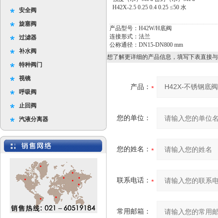
H42X-2.5 0.25 0.4 0.25 ≤50 水
安全阀
旋塞阀
产品型号：H42W/H底阀
连接形式：法兰
过滤器
公称通径：DN15-DN800 mm
补水阀
想了解更详细的产品信息，填写下表直接与
特种阀门
视镜
产品：
呼吸阀
止回阀
您的单位：
汽液分离器
您的姓名：
联系电话：
常用邮箱：