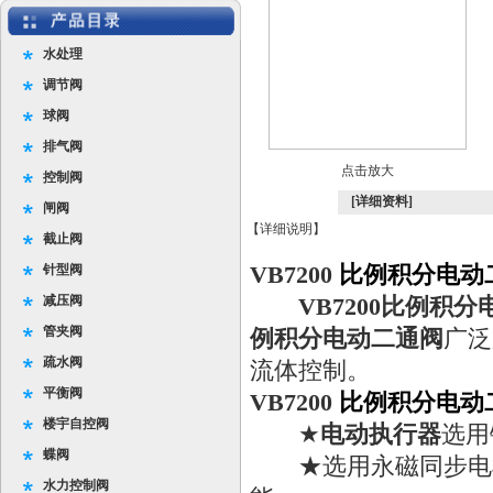
水处理
调节阀
球阀
排气阀
点击放大
控制阀
[详细资料]
闸阀
【详细说明】
截止阀
针型阀
VB7200
比例积分电动
减压阀
VB7200比例积
管夹阀
例积分电动二通阀
广泛
疏水阀
流体控制。
平衡阀
VB7200
比例积分电动
楼宇自控阀
★
电动执行器
选用
蝶阀
★选用永磁同步电机
水力控制阀