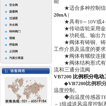
能
安全阀
★适合多种控制信号
旋塞阀
20mA
）
过滤器
★具有0～10V或4
补水阀
★传动齿轮采用金属
特种阀门
★功耗低、输出力
视镜
★阀体有铸铜、铸铁
呼吸阀
工作介质及温度的要求
止回阀
★阀体有螺纹连接和
汽液分离器
★阀体结构形式有两
流和三通分流阀
VB7200
比例积分电动
◆
VB7200比例
温度控制。
◆由温度传感器TE-
－1组成送风温度控制