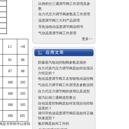
比例积分三通调节阀工作原理及参
·
数
自力式电控温度调节阀
·
自力式压力调节阀参数及工作原理
价格
·
温度调节阀三大列产品原理
·
导热油电动温度调节阀说明书
·
气动温度调节阀工作原理
更多>>
L1
≈H
气动陶瓷干灰闸阀
81
66
·
防爆蒸汽电动控制阀参数及报价
自力式蒸汽压力调节阀是如何实现压
·
87
68
力恒定的？
·
电动温度调节阀又名智能电动温控阀
100
105
·
气动压力调节阀工作原理及参数说明
·
自力式压力调节阀的使用以及选型
100
105
自力式压力调节阀，蒸
·
蒸汽比例三通阀选型要点
汽压力调节阀厂家
自动温度控制阀是如何实现自动控制
100
105
·
温度的？
请问导热油温度调节阀应该如何正确
·
100
105
快速选型？
·
氮封阀是如何工作的
阀是否带附件以便我