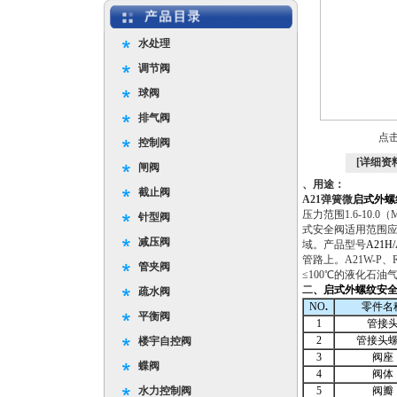
水处理
调节阀
球阀
排气阀
点
控制阀
[详细资
闸阀
、用途：
截止阀
A21弹簧微
启式外螺
压力范围1.6-10
针型阀
式安全阀适用范围
减压阀
域。产品型号
A21H/
管路上。A21W-P
管夹阀
≤100℃的液化石油
二
、启式外螺纹安
疏水阀
NO
.
零件名
平衡阀
1
管接
2
管接头
楼宇自控阀
3
阀座
蝶阀
4
阀体
水力控制阀
5
阀瓣