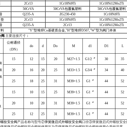
座
2Cr13
1Cr18Ni9Ti
1Cr18Ni12Mo2Ti
50CrVA
50CrVA包覆氟塑料
50CrVA包覆氟塑料
母
Q235-A
ZG230-450
1Cr18Ni9Ti
向垫
2Cr13
1Cr18Ni9Ti
1Cr18Ni12Mo2Ti
母
Q235-A
2Cr13
1Cr18Ni12Mo2Ti
材料
"Y"型堆焊Co基硬质合金,"H"型堆焊D507,"W"型为阀门本体
全阀
主要连接尺寸
：
公称通径
do
d
Do
M
d1
D1
L
（DN）
15
12
15
20
M27×1.5
G1/2
〞
30
35
/R
/R
20
16
20
25
M33×1.5
G3/4
〞
34
40
/R
25
18
25
31
M39×1.5
G1
〞
44
52
15
10
15
25
M39×1.5
G1
〞
44
52
R
20
10
20
31
M39×1.5
G1
〞
44
52
R
25
12
25
31
M39×1.5
G1
〞
44
52
外螺纹安全阀
产品名称与型号②
弹簧微启式外螺纹安全阀
口径③弹簧微启式外螺纹安全
④弹簧微启式外螺纹安全阀的使用压力⑤弹簧微启式外螺纹安全阀的使用介质的温度。