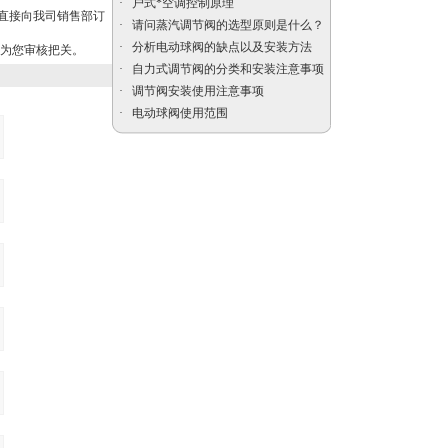
·
户式*空调控制原理
直接向我司销售部订
·
请问蒸汽调节阀的选型原则是什么？
美标闸阀
·
分析电动球阀的缺点以及安装方法
家为您审核把关。
·
自力式调节阀的分类和安装注意事项
·
调节阀安装使用注意事项
·
电动球阀使用范围
电动防爆比例控制阀
电动切断球阀|电动V型
球阀|电动调节球阀