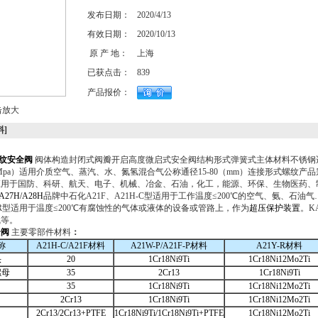
发布日期：
2020/4/13
有效日期：
2020/10/13
原 产 地：
上海
已获点击：
839
产品报价：
击放大
料]
纹安全阀
阀体构造封闭式阀瓣开启高度微启式安全阀结构形式弹簧式主体材料不锈钢适
.0（Mpa）适用介质空气、蒸汽、水、氮氢混合气公称通径15-80（mm）连接形式螺纹
应用于国防、科研、航天、电子、机械、冶金、石油，化工，能源、环保、生物医药、
A27H/A28H
品牌中石化A21F、A21H-C型适用于工作温度≤200℃的空气、氨、石油
、R型适用于温度≤200℃有腐蚀性的气体或液体的设备或管路上，作为
超压保护装置
。K
气等。
全阀
主要零部件材料
：
称
A21H-C/A21F材料
A21W-P/A21F-P材料
A21Y-R材料
头
20
1Cr18Ni9Ti
1Cr18Ni12Mo2Ti
螺母
35
2Cr13
1Cr18Ni9Ti
35
1Cr18Ni9Ti
1Cr18Ni12Mo2Ti
2Cr13
1Cr18Ni9Ti
1Cr18Ni12Mo2Ti
2Cr13/2Cr13+PTFE
1Cr18Ni9Ti/1Cr18Ni9Ti+PTFE
1Cr18Ni12Mo2Ti