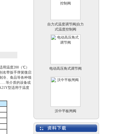
自力式温度调节阀|自力
式温度控制阀
电动高压角式调节阀
用温度200（℃）
产品别名带扳手弹簧微启
制冷、食品等各种领
气……等介质的设备或
A21Y型适用于温度
沃中平板闸阀