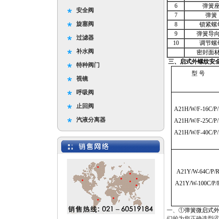
6
弹簧
安全阀
7
弹簧
旋塞阀
8
锁紧螺
9
弹簧导
过滤器
10
调节螺
补水阀
密封面
三
、启式外螺纹安
特种阀门
型 号
视镜
呼吸阀
止回阀
A21H/W/F-16C/P
汽液分离器
A21H/W/F-25C/P
A21H/W/F-40C/P
A21Y/W-64C/P/
A21Y/W-100C/P/
一、①
弹簧微启式
们的为您正确选型