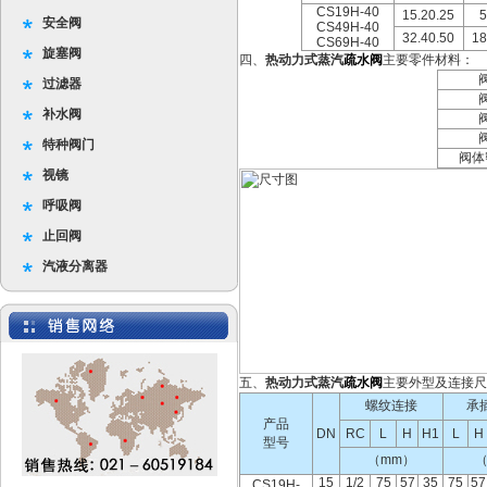
CS19H-40
15.20.25
5
安全阀
CS49H-40
32.40.50
18
CS69H-40
旋塞阀
四、
热动力式蒸汽
疏水阀
主要零件材料：
过滤器
补水阀
特种阀门
阀体
视镜
呼吸阀
止回阀
汽液分离器
五、
热动力式蒸汽
疏水阀
主要外型及连接尺
螺纹连接
承
产品
DN
RC
L
H
H1
L
H
型号
（mm）
（
15
1/2
75
57
35
75
57
CS19H-