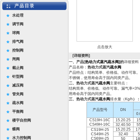
水处理
调节阀
球阀
排气阀
点击放大
控制阀
[详细资料]
闸阀
一、产品[
热动力式蒸汽疏水阀]
的
详细资料
产品名称：
热动力式蒸汽
疏水阀
截止阀
产品特点：结构简单、价格低、动作可靠。
针型阀
不锈钢，使用寿命高于国内同类产品。
二、热动力式蒸汽
疏水阀
主要特点：
减压阀
结构简单、价格低、动作可靠。漏气率<3
用寿命高于国内同类产品。
管夹阀
三、热动力式蒸汽
疏水阀
排水量（Kg/h
）
疏水阀
产品型号
DN
平衡阀
0.
CS19H-16C
15.20.25
1
楼宇自控阀
CS49H-16C
32.40.50
5
蝶阀
15.20.25
17
CS19H-25
CS49H-25
32.40
5
水力控制阀
CS69H-25
50
18