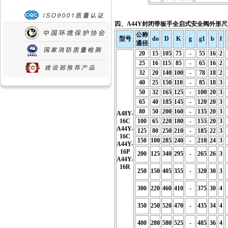
四、A44Y
封闭带板手全启式安全阀
外形尺
公称
型号
do
D
K
g
g1
b
f
通径
20
15
105
75
-
55
16
2
25
16
115
85
-
65
16
2
32
20
140
100
-
78
18
2
40
25
150
110
-
85
18
3
50
32
165
125
-
100
20
3
65
40
185
145
-
120
20
3
80
50
200
160
-
135
20
3
A48Y-
16C
100
65
220
180
-
155
20
3
A44Y-
125
80
250
210
-
185
22
3
16C
150
100
285
240
-
210
24
3
A44Y-
16P
200
125
340
295
-
265
26
3
A44Y-
16R
250
150
405
355
-
320
30
3
300
220
460
410
-
375
30
4
350
250
520
470
-
435
34
4
400
280
580
525
-
485
36
4