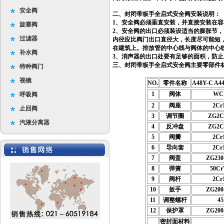
安全阀
二、
封闭带板手全启式安全阀
安装说明：
1、
安全阀
必须垂直安装，并直接安装在容
旋塞阀
2、安全阀
的出口必须装设适当的膨胀节，
过滤器
内径应比阀门出口直径大，长度尽可能短
在建筑上。排放管的中心线与阀体的中心
补水阀
3、消声器的出口处要有足够的面积，防
三、
封
闭带板手全启式安全阀
主要零部件
特种阀门
视镜
NO.
零件名称
A48Y-C A4
1
阀体
WC
呼吸阀
2
阀座
2Cr
止回阀
3
调节圈
ZG2C
汽液分离器
4
反冲盘
ZG2C
5
阀瓣
2Cr
6
导向套
2Cr
7
阀盖
ZG230
8
弹簧
50Cr
9
阀杆
2Cr
10
扳手
ZG200
11
调整螺杆
45
12
保护罩
ZG200
密封面材料