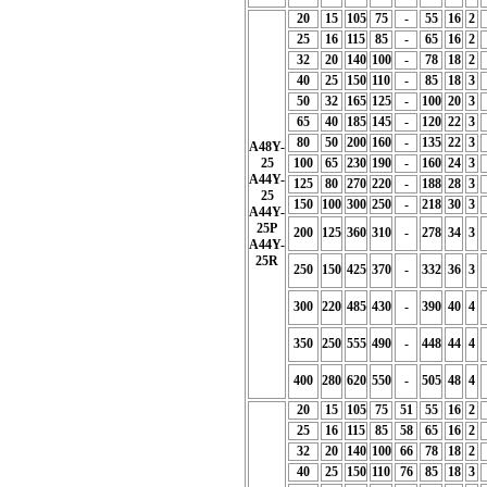
20
15
105
75
-
55
16
2
25
16
115
85
-
65
16
2
32
20
140
100
-
78
18
2
40
25
150
110
-
85
18
3
50
32
165
125
-
100
20
3
65
40
185
145
-
120
22
3
80
50
200
160
-
135
22
3
A48Y-
25
100
65
230
190
-
160
24
3
A44Y-
125
80
270
220
-
188
28
3
25
150
100
300
250
-
218
30
3
A44Y-
25P
200
125
360
310
-
278
34
3
A44Y-
25R
250
150
425
370
-
332
36
3
300
220
485
430
-
390
40
4
350
250
555
490
-
448
44
4
400
280
620
550
-
505
48
4
20
15
105
75
51
55
16
2
25
16
115
85
58
65
16
2
32
20
140
100
66
78
18
2
40
25
150
110
76
85
18
3