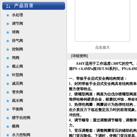
水处理
调节阀
球阀
排气阀
点击放大
控制阀
[详细资料]
闸阀
A44Y适用于工作温度≤300℃的空气
截止阀
准PN＜6.4MPa按JB/T-94系列1。PN≥6.4
针型阀
一、
带板手全启式安全阀
结构简述：
减压阀
1、
封闭带板手全启式安全阀
具有结构简单
整方便等特点。
管夹阀
2、喷嘴型阀座：阀座为位伐尔喷嘴型阀
堆焊钴铬钨硬质合金，耐磨抗冲蚀，寿命
疏水阀
3、热弹性阀瓣：阀瓣设计为热弹性结构
平衡阀
在介质压力下临近整定压力时的前泄现象
冲抗性。
楼宇自控阀
4、调节螺母：通过调整调节螺母，调整
力。
蝶阀
5、背压调整套：调整阀瓣背压的辅助机
水力控制阀
阀门背压降低。下调时，使阀门背压提高