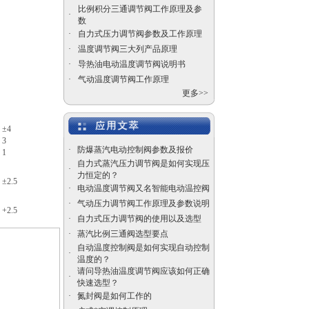
比例积分三通调节阀工作原理及参
·
数
气动陶瓷干灰闸阀
·
自力式压力调节阀参数及工作原理
·
温度调节阀三大列产品原理
·
导热油电动温度调节阀说明书
·
气动温度调节阀工作原理
更多>>
调节阀
带定位器
自力式压力调节阀，蒸
±4
汽压力调节阀厂家
3
·
防爆蒸汽电动控制阀参数及报价
1
自力式蒸汽压力调节阀是如何实现压
·
力恒定的？
±2.5
·
电动温度调节阀又名智能电动温控阀
·
气动压力调节阀工作原理及参数说明
+2.5
·
自力式压力调节阀的使用以及选型
美标闸阀
·
蒸汽比例三通阀选型要点
自动温度控制阀是如何实现自动控制
·
温度的？
请问导热油温度调节阀应该如何正确
·
快速选型？
·
氮封阀是如何工作的