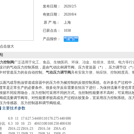
发布日期：
2020/2/5
有效日期：
2020/8/4
原 产 地：
上海
已获点击：
1038
产品报价：
点击放大
料]
力控制阀
广泛适用于化工、食品、生物医药、环保、冶金、给排水、造纸、电力等行
设计的气动压力控制系统，是由气动比例调节阀、压力变送器（*）、压力调节仪（*
中对管道压力的全自动控制。
气动压力调节阀
具有安装方便、响应快、控制精度高、
以蒸汽或导热油管道或容器中的压力作为被控制的反馈控制系统。在许多生产过程中
度常是正常生产的必要条件。很多化学反应需要在恒压下进行，为保持流量不变也常
根据不同应用场合，压力控制可采用不同的方式。当控制性能要求不高时，可采用比
阀或流量调节阀等。对性能要求较高或生产过程比较复杂，宜采用压力控制系统。压
压力传感器、压力控制器和调节阀组成。
阀
主要技术参数
)
20
25
32
40
50
65
80
100
125
150
200
6.9
11
17.6
27.5
44
69
110
176
275
440
690
分比
6.3
10
16
25
40
63
100
160
250
400
630
用
ZHA-22
ZHA-23
ZHA-34
ZHA-45
用
ZHB-22
ZHB-23
ZHB-34
ZHB-45