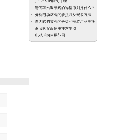
·
户式*空调控制原理
电动防爆比例控制阀
·
请问蒸汽调节阀的选型原则是什么？
·
分析电动球阀的缺点以及安装方法
·
自力式调节阀的分类和安装注意事项
·
调节阀安装使用注意事项
·
电动球阀使用范围
电动切断球阀|电动V型
球阀|电动调节球阀
高温电动调节阀|高温高
压电动调节阀