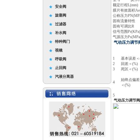
额定行程L(mm)
安全阀
膜片有效面积Ae(
旋塞阀
公称压力PN(MPa
固有流量特性
过滤器
固有可调比R
信号范围Pr(KPa
补水阀
气源压力Ps(MPa
特种阀门
气动压力调节
视镜
序号
项 目
1
基本误差＜(
呼吸阀
2
回差＜(%)
止回阀
3
死区＜(%)
汽液分离器
始终点偏差
4
＜(%)
5
气动压力调节阀