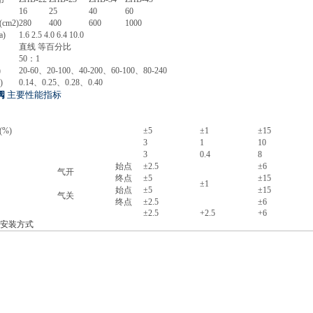
16
25
40
60
cm2)
280
400
600
1000
)
1.6 2.5 4.0 6.4 10.0
直线 等百分比
50
：1
)
20-60
、20-100、40-200、60-100、80-240
)
0.14
、0.25、0.28、0.40
阀
主要性能指标
标准型调节阀
散热、低温型
不带定位器
带定位器
不带定位器
%)
±5
±1
±15
3
1
10
3
0.4
8
始点
±2.5
±6
气开
终点
±5
±15
±1
始点
±5
±15
气关
终点
±2.5
±6
±2.5
+2.5
+6
安装方式