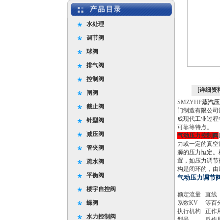
水处理
调节阀
球阀
排气阀
控制阀
[详细资
闸阀
SMZYHP
蒸汽压
截止阀
门制造有限公司
成现代工业过程
针型阀
可靠等特点。
减压阀
气动压力控制阀
力或一定的真空
管夹阀
源的压力恒定。
置，如压力调节
疏水阀
构是闭环的，由
平衡阀
气动压力调节
公称通径DN(mm
楼宇自控阀
额定流量
直线
蝶阀
系数KV
等百
执行机构
正作
水力控制阀
型号
反作