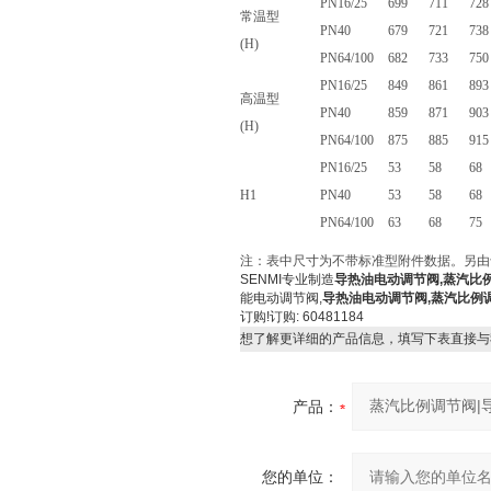
PN16/25
699
711
728
常温型
PN40
679
721
738
(H)
PN64/100
682
733
750
PN16/25
849
861
893
高温型
PN40
859
871
903
(H)
PN64/100
875
885
915
PN16/25
53
58
68
H1
PN40
53
58
68
PN64/100
63
68
75
注：表中尺寸为不带标准型附件数据。另由
SENMI专业制造
导热油电动调节阀,蒸汽比
能电动调节阀,
导热油电动调节阀,蒸汽比例
订购!订购: 60481184
想了解更详细的产品信息，填写下表直接与
产品：
您的单位：