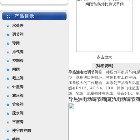
水处理
调节阀
球阀
排气阀
点击放大
控制阀
[详细资料]
闸阀
导热油电动调节阀
是一种压力平衡调节阀,
型，选用进口密封环。整体具有工作平稳、
截止阀
压差较大的工作场合。本系列产品有常温型
针型阀
级有PN1.6、4.0 6.4、10.0；阀体口
级、Ⅵ级；流量特性有直线、等百分比。多
减压阀
导热油电动调节阀|蒸汽电动调节阀
管夹阀
疏水阀
平衡阀
楼宇自控阀
蝶阀