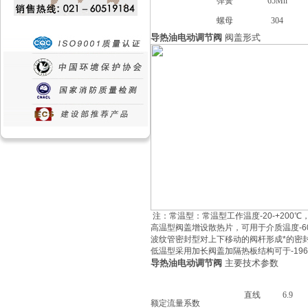
8
弹簧
65Mn
9
螺母
304
导热油电动调节阀
阀盖形式
注：常温型：常温型工作温度-20-+200
高温型阀盖增设散热片，可用于介质温度-60
波纹管密封型对上下移动的阀杆形成*的密
低温型采用加长阀盖加隔热板结构可于-19
导热油电动调节阀
主要技术参数
公称通径DN(mm)
20
直线
6.9
额定流量系数