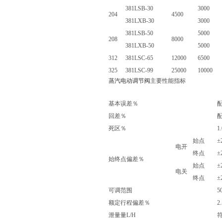
381LSB-30
3000
204
4500
381LXB-30
3000
381LSB-50
5000
208
8000
381LXB-50
5000
312
381LSC-65
12000
6500
325
381LSC-99
25000
10000
蒸汽电动调节阀
主要性能指标
项目
基本误差％
配
回差％
配
死区％
1.
始点
±
电开
终点
±
始终点偏差％
始点
±
电关
终点
±
可调范围
5
额定行程偏差％
2.
泄量量L/H
符