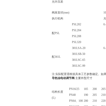
允许压差
公称通径(mm)
2
阀座直径(mm)
1
执行机构
允
PSL202
6.
PSL204
配PSL
PSL208
PSL320
381LSA-20
6.
381LSB-50
配361L
381LSC-65
381LSC-99
注:实际配置需根据具体工艺参数确定。如
导热油
电动调节阀
主要外型尺寸
公称通径(DN)
20
25
32
PN16/25
185
200
205
结构长度
PN40
190
205
210
(L)
PN64
、100
200
210
220