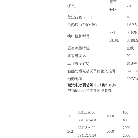
等百
(KV)
6.3
分比
额定行程L(mm)
16
公称压力PN(MPa)
1.6 2.5
PSL
201/20
执行机构型号
3810L
3810L
固有流量特性
直线、
固有可调比
50
：1
工作温度t(℃)
普通型：
智能防爆电动调节阀输入信号
0-10m
电源电压
220VA
蒸汽
电动调节阀
电动执行机构
电动执行机构主要性能参数
型号
额定输出力N
PSL
381L
PSL
381L
381LSA-08
800
201
1000
381LXA-08
800
381LSA-20
2000
202
2000
381LXA-20
2000