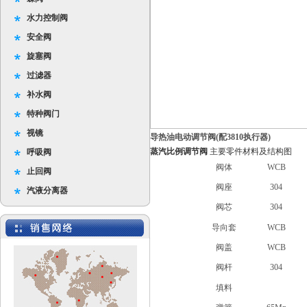
水力控制阀
安全阀
旋塞阀
过滤器
补水阀
特种阀门
视镜
导热油电动调节阀(配3810执行器)
蒸汽比例调节阀
主要零件材料及结构图
呼吸阀
1
阀体
WCB
止回阀
2
阀座
304
汽液分离器
3
阀芯
304
4
导向套
WCB
5
阀盖
WCB
6
阀杆
304
7
填料