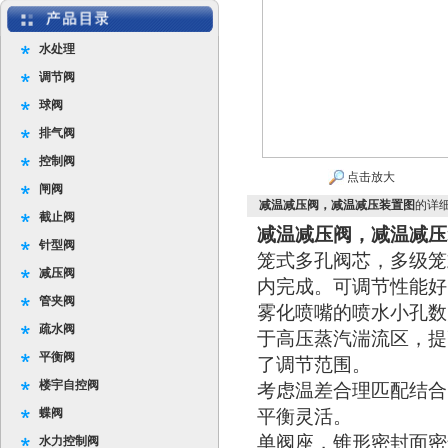
水处理
调节阀
球阀
排气阀
控制阀
点击放大
闸阀
减温减压阀，减温减压装置图
的详
截止阀
减温减压阀，减温减压
针型阀
笼式多孔阀芯，多级笼
减压阀
内完成。可调节性能好
管夹阀
雾化喷嘴的喷水小孔数
疏水阀
于高压蒸汽湍流区，提
平衡阀
了调节范围。
楼宇自控阀
考虑温差合理匹配结合
蝶阀
平衡灵活。
单阀座，锥形密封面密
水力控制阀