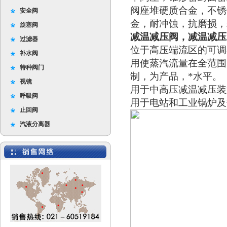
阀座堆硬质合金，不锈
安全阀
金，耐冲蚀，抗磨损，
旋塞阀
减温减压阀，减温减压
过滤器
位于高压端流区的可调
补水阀
用使蒸汽流量在全范围
特种阀门
制，为产品，*水平。
视镜
用于中高压减温减压装
呼吸阀
用于电站和工业锅炉及
止回阀
汽液分离器