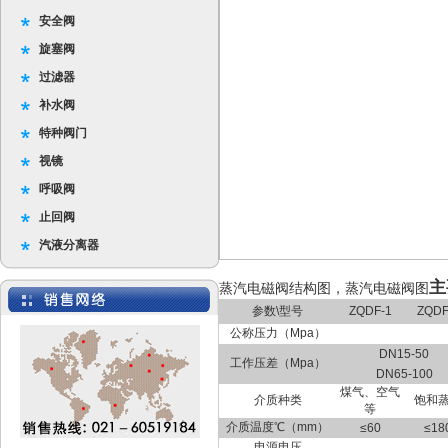
安全阀
旋塞阀
过滤器
补水阀
特种阀门
视镜
呼吸阀
止回阀
汽液分离器
主
蒸汽电磁阀结构图，蒸汽电磁阀图
参数\型号
ZQDF-1
ZQDF
公称压力（Mpa）
DN15-50
工作压差（Mpa）
DN65-100
煤气、空气
介质种类
饱和
等
介质温度℃（mm）
≤60
≤18
电源电压