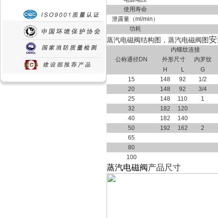
使用寿命
泄露量（ml/min）
功耗
安
蒸汽电磁阀结构图，蒸汽电磁阀图
内螺纹连接
公称通径DN
外形尺寸
内罗纹
H
L
G
15
148
92
1/2
20
148
92
3/4
25
148
110
1
32
182
120
40
182
140
50
192
162
2
65
80
100
蒸汽电磁阀
产品尺寸