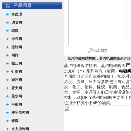
水处理
调节阀
球阀
排气阀
控制阀
点击放大
闸阀
蒸汽电磁阀结构图，蒸汽电磁阀图
的详细
截止阀
产
蒸汽电磁阀结构图，蒸汽电磁阀图
ZQDF（Y）系列蒸汽（液用）
电磁
针型阀
号后能自动开启或关闭阀门，实现对
减压阀
温度、流量、压力等参数进行自动调
刷、化工、塑料、橡胶、制药、食品
管夹阀
室、食堂、空调等人们日常生活设施
疏水阀
控制；ZQDF-Y系列电磁阀主要用
也用于黏度小于4E的油类。
平衡阀
楼宇自控阀
蝶阀
水力控制阀