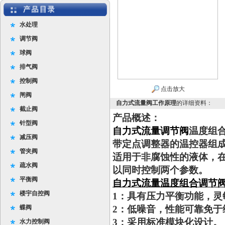
水处理
调节阀
球阀
排气阀
控制阀
点击放大
闸阀
自力式流量阀工作原理
的详细资料：
截止阀
产品概述：
针型阀
自力式流量调节阀
温度组
减压阀
带定点调整器的温控器组
管夹阀
适用于非腐蚀性的液体，
疏水阀
以同时控制两个参数。
平衡阀
自力式流量温度组合调节
楼宇自控阀
1：具有压力平衡功能，灵
蝶阀
2：低噪音，性能可靠免于
3：采用标准模块化设计。
水力控制阀