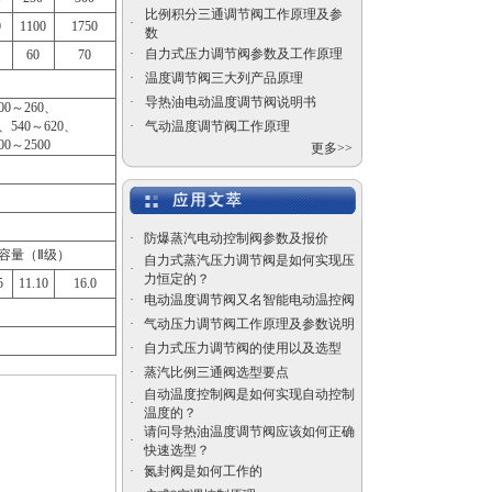
比例积分三通调节阀工作原理及参
·
0
1100
1750
数
·
自力式压力调节阀参数及工作原理
60
70
·
温度调节阀三大列产品原理
·
导热油电动温度调节阀说明书
沃中平板闸阀
00～260、
0、540～620、
·
气动温度调节阀工作原理
00～2500
更多>>
·
防爆蒸汽电动控制阀参数及报价
定容量（Ⅱ级）
自力式蒸汽压力调节阀是如何实现压
自力式电控温度调节阀
·
力恒定的？
价格
5
11.10
16.0
·
电动温度调节阀又名智能电动温控阀
·
气动压力调节阀工作原理及参数说明
·
自力式压力调节阀的使用以及选型
·
蒸汽比例三通阀选型要点
自动温度控制阀是如何实现自动控制
·
温度的？
气动陶瓷干灰闸阀
请问导热油温度调节阀应该如何正确
·
快速选型？
·
氮封阀是如何工作的