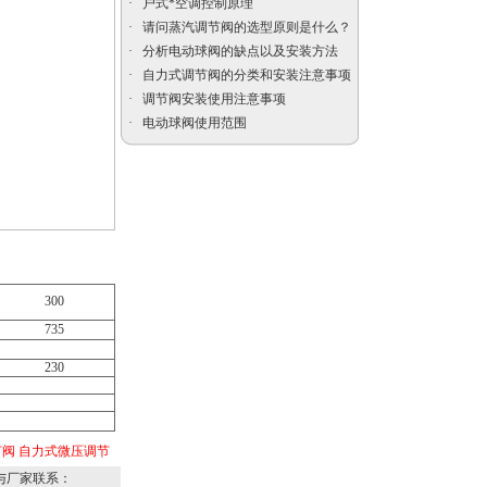
·
户式*空调控制原理
·
请问蒸汽调节阀的选型原则是什么？
·
分析电动球阀的缺点以及安装方法
·
自力式调节阀的分类和安装注意事项
自力式压力调节阀，蒸
·
调节阀安装使用注意事项
汽压力调节阀厂家
·
电动球阀使用范围
美标闸阀
300
735
230
电动防爆比例控制阀
节阀
自力式微压调节
与厂家联系：