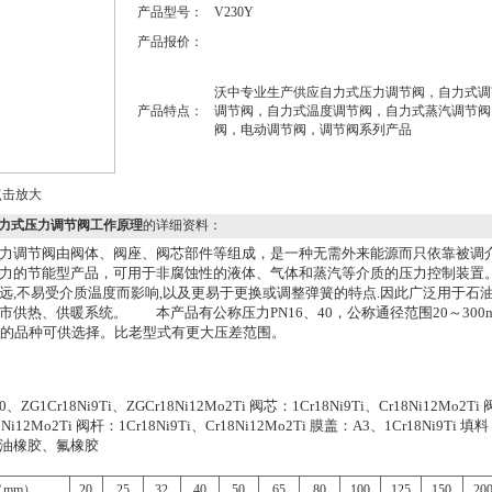
产品型号：
V230Y
产品报价：
沃中专业生产供应自力式压力调节阀，自力式调
产品特点：
调节阀，自力式温度调节阀，自力式蒸汽调节阀
阀，电动调节阀，调节阀系列产品
击放大
Y型自力式压力调节阀工作原理
的详细资料：
压力调节阀
由阀体、阀座、阀芯部件等组成，是一种无需外来能源而只依靠被调
力的节能型产品，可用于非腐蚀性的液体、气体和蒸汽等介质的压力控制装置。和
远,不易受介质温度而影响,以及更易于更换或调整弹簧的特点.因此广泛用于石
市供热、供暖系统。 本产品有公称压力PN16、40，公称通径范围20～300
多样的品种可供选择。比老型式有更大压差范围。
ZG1Cr18Ni9Ti、ZGCr18Ni12Mo2Ti 阀芯：1Cr18Ni9Ti、Cr18Ni12Mo2Ti
r18Ni12Mo2Ti 阀杆：1Cr18Ni9Ti、Cr18Ni12Mo2Ti 膜盖：A3、1Cr18Ni9
油橡胶、氟橡胶
（mm）
20
25
32
40
50
65
80
100
125
150
20