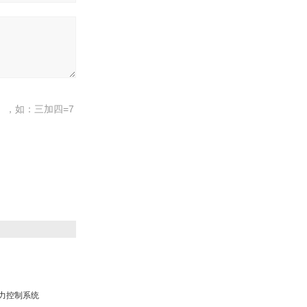
电动高压角式调节阀
，如：三加四=7
沃中平板闸阀
压力控制系统