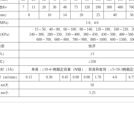
数Kv
7
11
20
30
48
75
120
190
300
480
76
mm）
8
10
14
20
25
40
50
MPa）
1.6、4.0
15～50、40～80、60～100、80～140、120～180、160～220、2
KPa）
240～300、280～350、330～400、380～450、430～500、480～56
600～700、680～800、780～900、880～1000、600～1500、10
特质
快开
%）
±5
℃）
≤350
封（1/h）
单座：≤10-4×阀额定容量（Ⅳ级）、双座和套筒：≤5×10-3阀额
（m1/min）
0.15
0.30
0.45
0.60
0.90
1.70
4.0
6.7
zui大
10
zui小
1.25