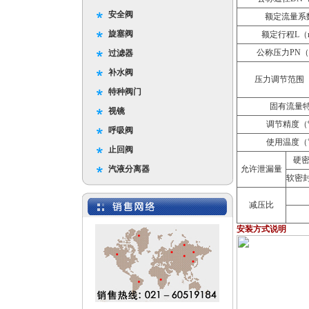
安全阀
额定流量系
旋塞阀
额定行程L（
公称压力PN（
过滤器
补水阀
压力调节范围（
特种阀门
固有流量
视镜
调节精度（
呼吸阀
使用温度（
止回阀
硬密
汽液分离器
允许泄漏量
软密封
减压比
安装方式说明