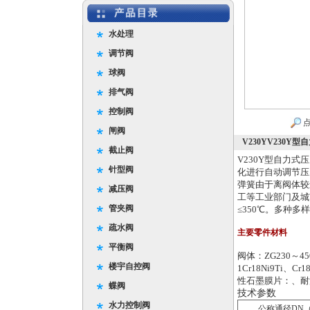
水处理
调节阀
球阀
排气阀
控制阀
点
闸阀
V230YV230
截止阀
V230Y型自力式
针型阀
化进行自动调节压
弹簧由于离阀体较
减压阀
工等工业部门及城
管夹阀
≤350℃。多种
疏水阀
主要零件材料
平衡阀
阀体：ZG230～450、
楼宇自控阀
1Cr18Ni9Ti、C
性石墨膜片：、耐
蝶阀
技术参数
水力控制阀
公称通径DN