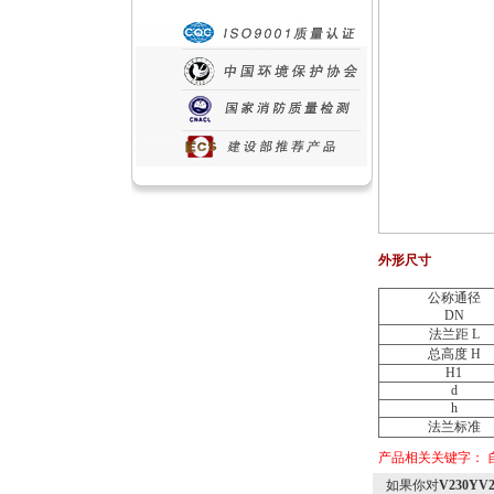
外形尺寸
公称通径
DN
法兰距 L
总高度 H
H1
d
h
法兰标准
产品相关关键字：
如果你对
V230Y