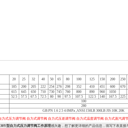
20
25
32
40
50
65
80
100
125
150
200
250
185
200
205
222
254
276
298
352
410
451
600
670
615
645
650
710
730
745
760
800
890
960
1050
52.5
57.5
67.5
72.5
80
90
97.5
107.5
122.5
140
167.5
225
100
280
GB:PN 1.6 2.5 4.0MPa ,ANSI:150LB 300LB JIS:10K 20K
自力式压力调节阀
自力式调节阀
自力式压差调节阀
自力式温度调节阀
自力式蒸汽调
V230Y型自力式压力调节阀工作原理
感兴趣，想了解更详细的产品信息，填写下表直接