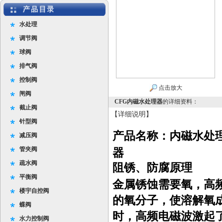
水处理
调节阀
球阀
排气阀
控制阀
点击放大
闸阀
CFG内磁水处理器
的详细资料：
截止阀
【详细说明】
针型阀
产品名称：内磁水处
减压阀
管夹阀
器
疏水阀
阻锈、防腐原理
平衡阀
金属锈蚀需要氧，高
楼宇自控阀
的氧分子，使溶解氧
蝶阀
时，高频电磁波激起
水力控制阀