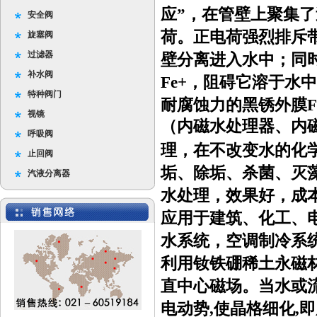
应”，在管壁上聚集
安全阀
荷。正电荷强烈排斥带正
旋塞阀
过滤器
壁分离进入水中；同
补水阀
Fe+，阻碍它溶于水
特种阀门
耐腐蚀力的黑锈外膜Fe
视镜
（内磁水处理器、内
呼吸阀
理，在不改变水的化
止回阀
垢、除垢、杀菌、灭
汽液分离器
水处理，效果好，成
应用于建筑、化工、
水系统，空调制冷系
利用钕铁硼稀土永磁
直中心磁场。当水或流
电动势,使晶格细化,