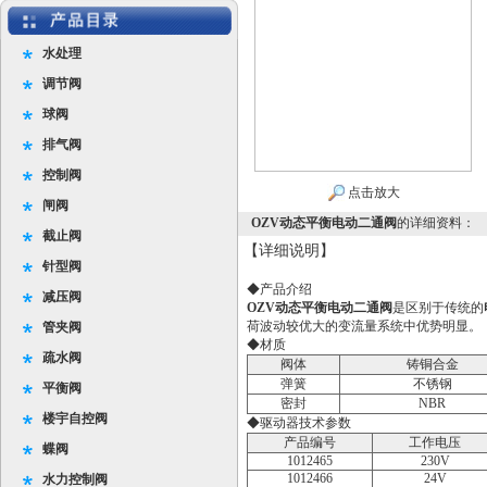
水处理
调节阀
球阀
排气阀
控制阀
点击放大
闸阀
OZV动态平衡电动二通阀
的详细资料：
截止阀
【详细说明】
针型阀
◆产品介绍
减压阀
OZV动态平衡电动二通阀
是区别于传统的
荷波动较优大的变流量系统中优势明显。
管夹阀
◆材质
疏水阀
阀体
铸铜合金
弹簧
不锈钢
平衡阀
密封
NBR
楼宇自控阀
◆驱动器技术参数
产品编号
工作电压
蝶阀
1012465
230V
1012466
24V
水力控制阀