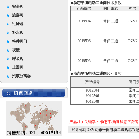
◆
动态平衡电动二通阀
技术参数
安全阀
产品编号
阀门形式
型号
旋塞阀
9019504
常闭二通
OZV1
过滤器
补水阀
9019506
常闭二通
OZV2
特种阀门
视镜
呼吸阀
9019508
常闭二通
OZV3
止回阀
◆
动态平衡电动二通阀
尺寸参数
汽液分离器
产品编号
阀门
9019504
常闭
9019506
常闭
9019508
常闭
产品相关关键字：
动态平衡阀
静态平衡阀
如果你对
OZV动态平衡电动二通阀
感兴