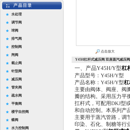
水处理
调节阀
球阀
排气阀
控制阀
点击放大
闸阀
Y45H杠杆式减压阀 双座
截止阀
一、产品Y45H/Y型
杠
针型阀
产品型号：Y45H/Y型
减压阀
产品名称：Y45H/Y型
杠
管夹阀
主要由阀体、阀座、阀
疏水阀
瓣的结构。采用压力平
扛杆式，可配用DKJ型
平衡阀
和自动控制。本系列产品
楼宇自控阀
主要用于蒸汽管路，调
蝶阀
印染、石化、制糖等行
水力控制阀