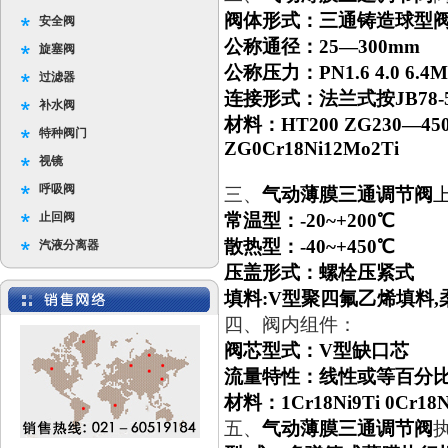
阀体形式：三通铸造球型
安全阀
公称通径：25—300mm
旋塞阀
公称压力：PN1.6 4.0 6.4M
过滤器
连接形式：法兰式按JB78-59 
补水阀
材料：HT200 ZG230—450 
特种阀门
ZG0Cr18Ni12Mo2Ti
视镜
呼吸阀
三、
气动薄膜三通调节阀
止回阀
常温型：-20~+200℃
散热型：-40~+450℃
汽液分离器
压盖形式：螺栓压紧式
填料:V型聚四氟乙烯填料,
四、阀内组件
：
阀芯型式：V型缺口芯
流量特性：线性或等百分
材料：1Cr18Ni9Ti 0Cr18N
五、
气动薄膜三通调节阀