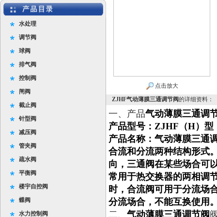
水处理
调节阀
球阀
排气阀
控制阀
点击放大
闸阀
ZJHF气动薄膜三通调节阀
的详细资料：
截止阀
一、产品
气动薄膜三通调
针型阀
产品型号：ZJHF（H）型
减压阀
产品名称：
气动薄膜三通
管夹阀
合流和分流两种结构形式
疏水阀
向，三通阀在某些场合可
平衡阀
常用于热交换器的两相调
楼宇自控阀
时，合流阀可用于分流场合
蝶阀
分流场合，不能互换使用
二、
气动薄膜三通调节阀
水力控制阀