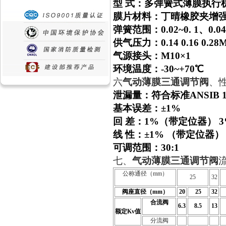
型 式：多弹簧式薄膜执行
膜片材料：丁晴橡胶夹增
弹簧范围：0.02~0. 1、0.04
供气压力：0.14 0.16 0.28
气源接头：M10×1
环境温度：-30~+70℃
六
气动薄膜三通调节阀
、
泄漏量：符合标准ANSIB 1
基本误差：±1%
回 差：1%（带定位器） 
线 性：±1% （带定位器
可调范围：30:1
七、
气动薄膜三通调节阀
公称通径（mm）
25
32
阀座直径（mm）
20
25
32
合流阀
6.3
8.5
13
额定Kv值
分流阀