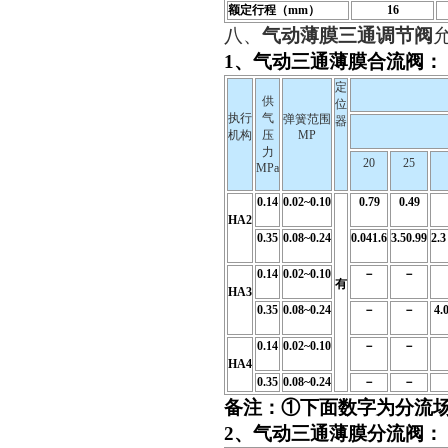
额定行程（mm）
16
八、
气动薄膜三通调节阀
1、气动三通薄膜合流阀
：
定
供
位
执行
气
弹簧范围
器
机构
压
MP
力
20
25
MPa
0.14
0.02~0.10
0.79
0.49
HA2
0.35
0.08~0.24
0.041.6
3.50.99
2.
0.14
0.02~0.10
－
－
有
HA3
0.35
0.08~0.24
－
－
4.
0.14
0.02~0.10
－
－
HA4
0.35
0.08~0.24
－
－
备注：①下面数字为分流
2、
气动三通薄膜
分流阀
：