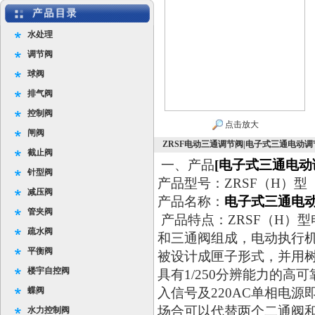
水处理
调节阀
球阀
排气阀
控制阀
点击放大
闸阀
ZRSF电动三通调节阀|电子式三通电动调
截止阀
一、产品
[电子式三通电动
针型阀
产品型号：ZRSF（H）型
减压阀
产品名称：
电子式三通电
管夹阀
产品特点：ZRSF（H）
疏水阀
和三通阀组成，电动执行
平衡阀
被设计成匣子形式，并用
楼宇自控阀
具有1/250分辨能力的高可
蝶阀
入信号及220AC单相电
场合可以代替两个二通阀
水力控制阀