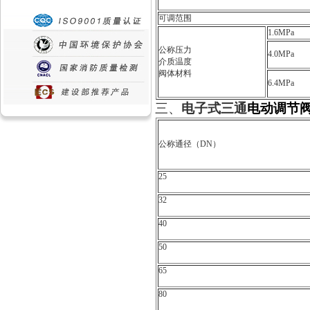
可调范围
1.6MPa
公称压力
4.0MPa
介质温度
阀体材料
6.4MPa
三、
电子式三通
电动调节
公称通径（DN）
25
32
40
50
65
80