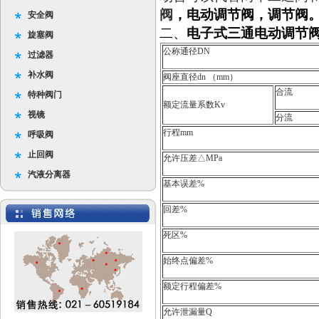
阀
，电动调节阀，调节阀
安全阀
二、
电子式三通电动调节
旋塞阀
公称通径DN
过滤器
补水阀
阀座直径dn （mm）
合流
特种阀门
额定流量系数Kv
视镜
分流
行程mm
呼吸阀
止回阀
允许压差△MPa
汽液分离器
基本误差%
回差%
死区%
始终点偏差%
额定行程偏差%
允许泄漏量Q