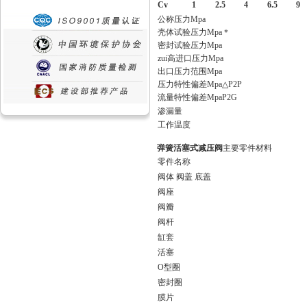
Cv
1
2.5
4
6.5
9
公称压力Mpa
壳体试验压力Mpa＊
密封试验压力Mpa
zui高进口压力Mpa
出口压力范围Mpa
压力特性偏差Mpa△P2P
流量特性偏差MpaP2G
渗漏量
工作温度
弹簧活塞式减压阀
主要零件材料
零件名称
阀体 阀盖 底盖
阀座
阀瓣
阀杆
缸套
活塞
O型圈
密封圈
膜片