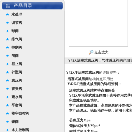
水处理
调节阀
球阀
排气阀
控制阀
点击放大
闸阀
Y42X活塞式减压阀，气体减压阀
的详细
截止阀
针型阀
Y42X/F活塞式减压阀
的详细资料：
活塞式减压阀
结构特点和用处
减压阀
Y42X/F活塞式减压阀
的详细资料：
管夹阀
活塞式减压阀
结构特点和用处
Y42X
型
活塞式减压阀
属于直接作用式薄
疏水阀
完成减压稳压功能。
平衡阀
本产品在城市建筑、高层建筑的冷热供
本产品调压、稳压动作平稳，适用于水
楼宇自控阀
公称压力Mpa
蝶阀
壳体试验压力Mpa＊
水力控制阀
密封试验压力Mpa