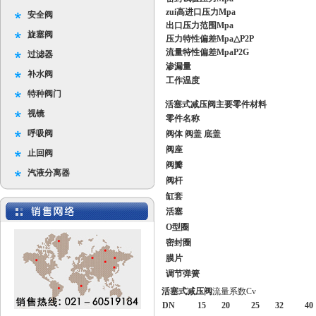
zui高进口压力Mpa
安全阀
出口压力范围Mpa
旋塞阀
压力特性偏差Mpa△P2P
流量特性偏差MpaP2G
过滤器
渗漏量
补水阀
工作温度
特种阀门
活塞式减压阀
主要零件材料
视镜
零件名称
呼吸阀
阀体 阀盖 底盖
阀座
止回阀
阀瓣
汽液分离器
阀杆
缸套
活塞
O型圈
密封圈
膜片
调节弹簧
活塞式减压阀
流量系数Cv
DN
15
20
25
32
40