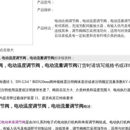
产品型号：
产品报价：
电动比例调节阀，电动温度调节阀，电动流量调
有伺系统，无须另配伺服放大器，有输入讯号及
产品特点：
连线简单，调节阀阀芯采用顶导向，适用与对泄
后压差低及有一定粘度和含有纤维介质的场合。
点击放大
，电动温度调节阀，电动流量调节阀
的详细资料：
阀，电动温度调节阀，电动流量调节阀
订货时请填写规格书或详
称通径
3
、
DN G3/4
＂和
DN20mm
两种规格需注明阀体直径或者注明额定流量系数
KV 
需注明使用温度或注明接管长度
7
、阀前后压力
8
、介质种类和温度范围
9
、电动执行
内是否带过载保护装置
11
、是否有其它特殊要求
节阀，电动温度调节阀，电动流量调节阀
概述
:
式电动单座调节阀
是由
361L
系列电子式电动执行机构和单座调节阀组成。电动执行机
，有输入讯号及电源即可控制运转，连线简单，调节阀阀芯采用顶导向，适用与对泄