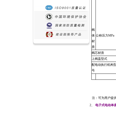
阀
体
公称压力
MPa
材
质
阀芯材质
上阀盖型式
配电动执行机构
号
注：可为用户提
2
、
电子式电动单