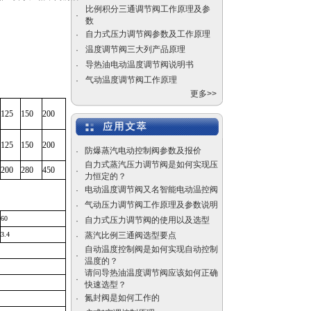
自力式电控温度调节阀价
比例积分三通调节阀工作原理及参
格
·
数
自力式压力调节阀参数及工作原理
·
温度调节阀三大列产品原理
·
导热油电动温度调节阀说明书
·
气动温度调节阀工作原理
·
气动陶瓷干灰闸阀
更多>>
125
150
200
125
150
200
防爆蒸汽电动控制阀参数及报价
·
自力式蒸汽压力调节阀是如何实现压
200
280
450
·
力恒定的？
自力式压力调节阀，蒸汽
电动温度调节阀又名智能电动温控阀
·
压力调节阀厂家
气动压力调节阀工作原理及参数说明
·
60
自力式压力调节阀的使用以及选型
·
3.4
蒸汽比例三通阀选型要点
·
自动温度控制阀是如何实现自动控制
·
温度的？
请问导热油温度调节阀应该如何正确
美标闸阀
·
快速选型？
氮封阀是如何工作的
·