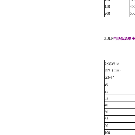
150
45
200
55
ZDLP
电动低温单座
公称通径
DN
（
mm
）
G3/4
＂
20
25
32
40
50
65
80
100