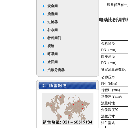
压差低及有一
安全阀
旋塞阀
电动比例调节
过滤器
补水阀
特种阀门
公称通径
视镜
DN
（
mm
）
呼吸阀
阀座通径
止回阀
DN
（
mm
）
额定流量系数
K
汽液分离器
V
公称压力
PN
（
MPa
）
行程
L
（
mm
）
动作速度
mm/s
流量特性
介质温度
℃
法兰尺寸
法兰型式