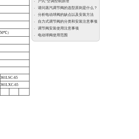
户式*空调控制原理
·
请问蒸汽调节阀的选型原则是什么？
·
分析电动球阀的缺点以及安装方法
·
自力式调节阀的分类和安装注意事项
·
电动防爆比例控制阀
调节阀安装使用注意事项
·
250℃
）
电动球阀使用范围
·
电动切断球阀|电动V型球
阀|电动调节球阀
361LSC-65
361LXC-65
高温电动调节阀|高温高压
电动调节阀