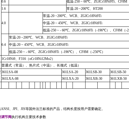
0.6
低温
-250 ~ 60℃
、
ZGICr18Ni9Ti
、
CF8M
1.6
常温
-20 ~200℃
、
HT200
常温
-20 ~200℃
、
WCB
、
ZGICr18Ni9Ti
4.0
中温
-20 ~ 450℃
、
WCB
、
ZGICr18Ni9Ti
低温
-250 ~ - 60℃
、
ZGICr18Ni9Ti
（
-196℃
）、
CF8M
（
-
常温
-20 ~200℃
、
WCB
、
ZGICr18Ni9Ti
6.4
中温
-20 ~ 450℃
、
WCB
、
ZGICr18Ni9Ti
低温
-250 ~ - 60℃
、
ZGICr18Ni9Ti
（
-196℃
）、
CF8M
（
-250℃
）
1Cr18Ni9
、
F316
（
oCr18Ni12Mo2
）
普通式（常温）、热片式（中温）、长颈式（低温）
型
361LSA-08
361LSA-20
361LSB-30
361LSB-50
361LXA-08
361LXA-20
361LXB-30
361LXB-50
供
ANSI
、
JPI
、
JIS
等国外法兰标准的产品，结构长度按用户需要确定。
座调节阀
执行机构主要技术参数