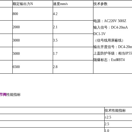
额定输出力
N
速度
mm/s
技术参数
800
4.2
电源：
AC220V 50HZ
2000
2.1
输入信号：
DC4-20mA
DC1-5V
3000
3.5
（信号线用屏蔽线）
输出开度信号：
DC4-20
上盖防护等级：相当
IP55
5000
1.7
隔爆标志：
ExdⅡBT4
6500
2.8
节阀
性能指标
技术性能指标
±2.5
2.5
1.0