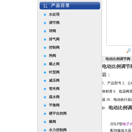
水处理
调节阀
球阀
排气阀
控制阀
闸阀
电动比例调节阀
截止阀
电动比例调节
针型阀
容：
减压阀
1
、产品型号
2
、公
管夹阀
体材质
6
、低温阀
疏水阀
器
10
、电动执行器
平衡阀
电动比例调
Ø
楼宇自控阀
蝶阀
ZDLP
型
电子
水力控制阀
配伺服放大器