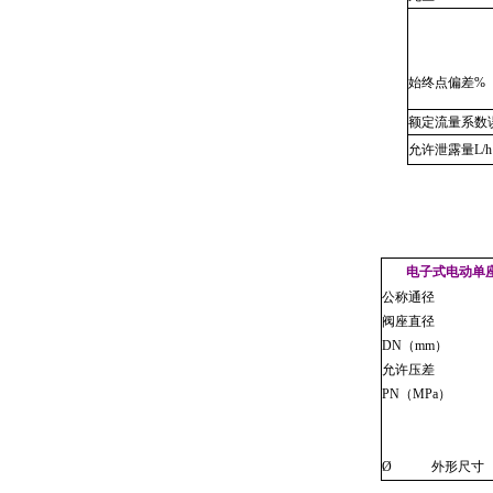
始终点偏差
%
额定流量系数
允许泄露量
L/h
电子式电动单
公称通径
阀座直径
DN
（
mm
）
允许压差
PN
（
MPa
）
Ø
外形尺寸