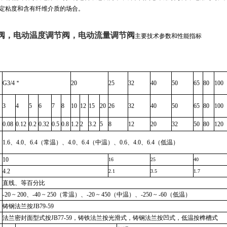
定粘度和含有纤维介质的场合。
阀，电动温度调节阀，电动流量调节阀
主要技术参数和性能指标
G3/4
＂
20
25
32
40
50
65
80
100
3
4
5
6
7
8
10
12
15
20
26
32
40
50
65
80
100
0.08
0.12
0.2
0.32
0.5
0.8
1.2
2
3.2
5
8
12
20
32
50
80
120
1.6
、
4.0
、
6.4
（常温）、
4.0
、
6.4
（中温）、
0.6
、
4.0
、
6.4
（低温）
10
16
25
40
4.2
2.1
3.5
1.7
直线、等百分比
-20 ~ 200
、
-40 ~ 250
（常温）、
-20 ~ 450
（中温）、
-250 ~ -60
（低温）
铸钢法兰按
JB79-59
法兰密封面型式按
JB77-59
，铸铁法兰按光滑式，铸钢法兰按凹式，低温按榫槽式