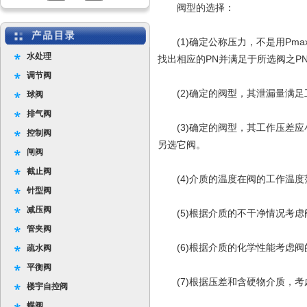
阀型的选择：
(1)确定公称压力，不是用Pma
水处理
找出相应的PN并满足于所选阀之P
调节阀
(2)确定的阀型，其泄漏量满足
球阀
排气阀
(3)确定的阀型，其工作压差应
控制阀
另选它阀。
闸阀
截止阀
(4)介质的温度在阀的工作温度
针型阀
减压阀
(5)根据介质的不干净情况考虑
管夹阀
(6)根据介质的化学性能考虑阀
疏水阀
平衡阀
(7)根据压差和含硬物介质，考
楼宇自控阀
蝶阀