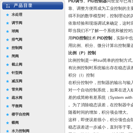
PID调节
。
PID控制器
问世至今已有
靠、调整方便而成为工业控制的主要
水处理
得不到的数学模型时，控制理论的
调节阀
依靠经验和现场调试来确定，这时
即当我们不*了解一个系统和被控
球阀
用
PID控制
技术.
PID控制
，实际中也
排气阀
用比例、积分、微分计算出控制量
控制阀
比例（P）控制
闸阀
比例控制是一种zui简单的控制方
截止阀
有比例控制时系统输出存在稳态误差（Stea
针型阀
积分（I）控制
减压阀
在积分控制中，控制器的输出与输
管夹阀
对一个自动控制系统，如果在进入
差的或简称有差系统（System with Ste
疏水阀
。为了消除稳态误差，在控制器中必
平衡阀
随着时间的增加，积分项会增大。
楼宇自控阀
这样，即便误差很小，积分项也会
蝶阀
稳态误差进一步减小，直到等于零
水力控制阀