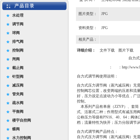
图片类型：
JPG
水处理
调节阀
资料类型：
JPG
球阀
相关产品：
排气阀
控制阀
详细介绍：
文件下载
图片下载
自力式调节阀说
闸阀
： ：
http://www.
截止阀
自力式调节阀使用说明：
针型阀
减压阀
自力式压力调节阀（蒸汽减压阀）无
控制阀芯位置，改变两端的压差和流
管夹阀
好，压力设定点波动力小等优点，广
控制。
疏水阀
本系列产品有单座（ZZYP）、套筒（
平衡阀
式、活塞式二种；作用型式有减压用阀
公称压力等级有PN16、40、64；阀体
楼宇自控阀
档；流量特性为快开；压力分段调节从1
蝶阀
自力式调节阀产品特点：
自力式压力调节阀（蒸汽减压阀）无
水力控制阀